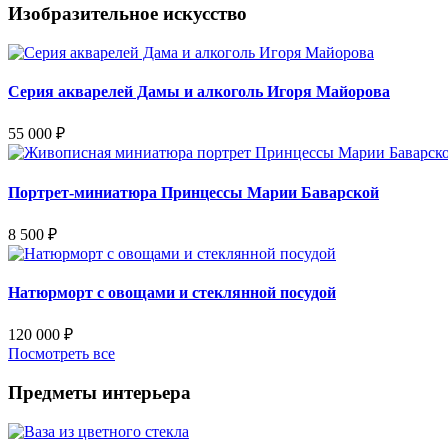
Изобразительное искусство
Серия акварелей Дамы и алкоголь Игоря Майорова
55 000
₽
Портрет-миниатюра Принцессы Марии Баварской
8 500
₽
Натюрморт с овощами и стеклянной посудой
120 000
₽
Посмотреть все
Предметы интерьера